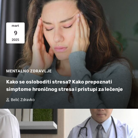
mart
9
2025
MENTALNO ZDRAVLJE
Kako se osloboditi stresa? Kako prepoznati
simptome hroničnog stresa i pristupi za lečenje
Belić Zdravko