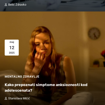
Belić Zdravko
maj
12
2025
MENTALNO ZDRAVLJE
Kako prepoznati simptome anksioznosti kod
adolescenata?
Stanislava Mićić