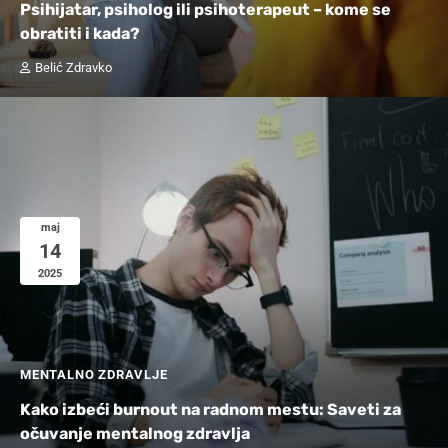
Psihijatar, psiholog ili psihoterapeut – kome se
obratiti i kada?
Belić Zdravko
maj
14
2025
MENTALNO ZDRAVLJE
Kako izbeći burnout na radnom mestu: Saveti za
očuvanje mentalnog zdravlja