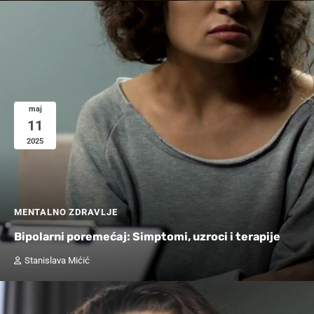
maj
11
2025
MENTALNO ZDRAVLJE
Bipolarni poremećaj: Simptomi, uzroci i terapije
Stanislava Mićić