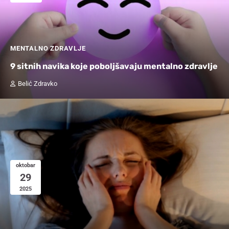
MENTALNO ZDRAVLJE
9 sitnih navika koje poboljšavaju mentalno zdravlje
Belić Zdravko
oktobar
29
2025