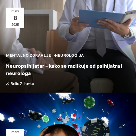
mart
8
2025
MENTALNO ZDRAVLJE
NEUROLOGIJA
Neuropsihijatar – kako se razlikuje od psihijatra i
neurologa
Belić Zdravko
mart