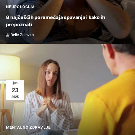
NEUROLOGIJA
8 najčešćih poremećaja spavanja i kako ih
prepoznati
Belić Zdravko
jun
23
2025
MENTALNO ZDRAVLJE