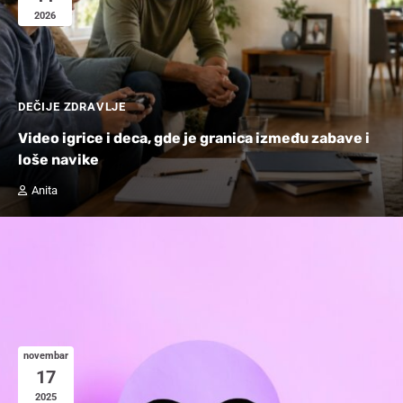
2026
DEČIJE ZDRAVLJE
Video igrice i deca, gde je granica između zabave i
loše navike
Anita
novembar
17
2025