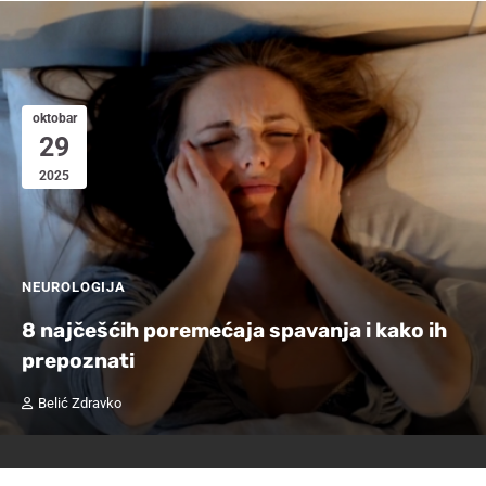
oktobar
29
2025
NEUROLOGIJA
8 najčešćih poremećaja spavanja i kako ih
prepoznati
Belić Zdravko