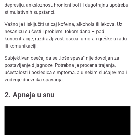
depresiju, anksioznost, hronični bol ili dugotrajnu upotrebu
stimulativnih supstanci.
Važno je i isključiti uticaj kofeina, alkohola ili lekova. Uz
nesanicu su česti i problemi tokom dana – pad
koncentracije, razdražljivost, osećaj umora i greške u radu
ili komunikaciji.
Subjektivan osećaj da se „loše spava“ nije dovoljan za
postavljanje dijagnoze. Potrebna je procena trajanja,
učestalosti i posledica simptoma, a u nekim slučajevima i
vođenje dnevnika spavanja.
2. Apneja u snu