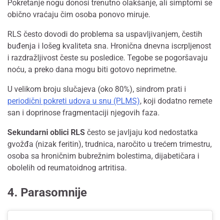
Pokretanje nogu donosi trenutno olakšanje, ali simptomi se
obično vraćaju čim osoba ponovo miruje.
RLS često dovodi do problema sa uspavljivanjem, čestih
buđenja i lošeg kvaliteta sna. Hronična dnevna iscrpljenost
i razdražljivost česte su posledice. Tegobe se pogoršavaju
noću, a preko dana mogu biti gotovo neprimetne.
U velikom broju slučajeva (oko 80%), sindrom prati i
periodični pokreti udova u snu (PLMS)
, koji dodatno remete
san i doprinose fragmentaciji njegovih faza.
Sekundarni oblici RLS
često se javljaju kod nedostatka
gvožđa (nizak feritin), trudnica, naročito u trećem trimestru,
osoba sa hroničnim bubrežnim bolestima, dijabetičara i
obolelih od reumatoidnog artritisa.
4. Parasomnije