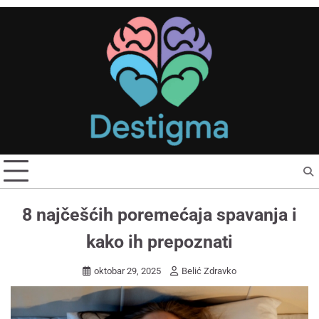
Skip
to
content
8 najčešćih poremećaja spavanja i
kako ih prepoznati
oktobar 29, 2025
Belić Zdravko