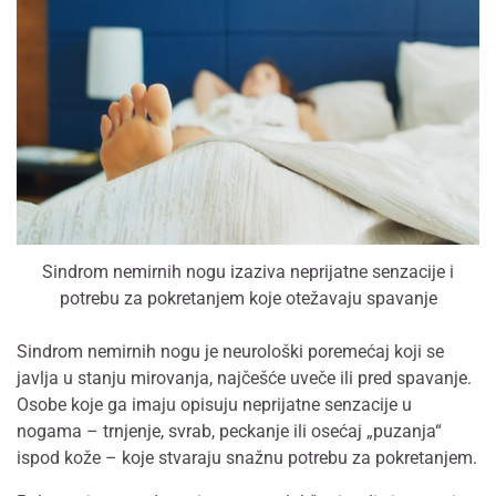
Sindrom nemirnih nogu izaziva neprijatne senzacije i
potrebu za pokretanjem koje otežavaju spavanje
Sindrom nemirnih nogu je neurološki poremećaj koji se
javlja u stanju mirovanja, najčešće uveče ili pred spavanje.
Osobe koje ga imaju opisuju neprijatne senzacije u
nogama – trnjenje, svrab, peckanje ili osećaj „puzanja“
ispod kože – koje stvaraju snažnu potrebu za pokretanjem.