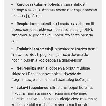
Kardiovaskularne bolesti
: srčana slabost i
aritmije izazivaju učestala noćna buđenja, ponekad
uz osećaj gušenja.
Respiratorne bolesti
: kod osoba sa astmom ili
hroničnom opstruktivnom bolešću pluća (HOBP),
simptomi se pogoršavaju noću, što često prekida
san.
Endokrini poremećaji
: hipertireoza izaziva nemir
i nesanicu, dok hipoglikemija može dovesti do
noćnih buđenja kod osoba sa dijabetesom.
Neurološka stanja
: oboljenja poput multiple
skleroze i Parkinsonove bolesti dovode do
fragmentacije sna, nemira i učestalog buđenja.
Lekovi i supstance
: stimulansi poput kofeina,
nikotina i amfetamina ometaju uspavljivanje;
diuretici izazivaju učestalo buđenje zbog mokrenja;
kortikosteroidi remete ritam sna, a nagli prekid