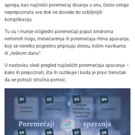
apneja, kao najčešći poremećaj disanja u snu, često ostaje
neprepoznata sve dok ne dovede do ozbiljnijih
komplikacija.
Tu su i manje očigledni poremećaji poput sindroma
nemirnih nogu, mesečarenja ili poremećaja ritma spavanja,
koji se neretko pogrešno pripisuju stresu, lošim navikama
ili „teškom danu“.
U nastavku sledi pregled najčešćih poremećaja spavanja –
kako ih prepoznati, šta ih razlikuje i kada je pravi trenutak
da se potraži stručna pomoć.