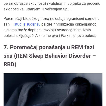
beleži obrasce aktivnosti) i validiranih upitnika za procenu
sklonosti ka jutarnjem ili večernjem tipu.
Poremećaji biološkog ritma ne ostaju ograničeni samo na
san –
studije sugerišu
da desinhronizacija cirkadijalnog
sistema može doprineti razvoju neurodegenerativnih
bolesti, uključujući Alzheimerovu i Parkinsonovu bolest.
7. Poremećaj ponašanja u REM fazi
sna (REM Sleep Behavior Disorder –
RBD)