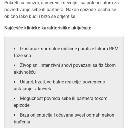
Pokreti su snažni, usmereni i nevoljni, sa potencijalom za
povređivanje sebe ili partnera. Nakon epizode, osoba se
obično lako budi i brzo se orijentiše.
Najčešće kliničke karakteristike uključuju:
Izostanak normalne mišićne paralize tokom REM
faze sna
Živopisni, intenzivni snovi povezani sa fizičkom
aktivnošću
Udarci, trzaji, verbalne reakcije, povremeno
ustajanje iz kreveta
Mogućnost povreda sebe ili partnera tokom
epizode
Brza orijentacija i očuvana svest odmah nakon
buđenja