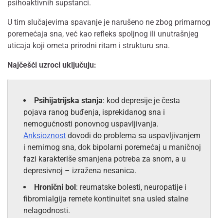
psihoaktivnih supstanci.
U tim slučajevima spavanje je narušeno ne zbog primarnog
poremećaja sna, već kao refleks spoljnog ili unutrašnjeg
uticaja koji ometa prirodni ritam i strukturu sna.
Najčešći uzroci uključuju:
Psihijatrijska stanja
: kod depresije je česta
pojava ranog buđenja, isprekidanog sna i
nemogućnosti ponovnog uspavljivanja.
Anksioznost
dovodi do problema sa uspavljivanjem
i nemirnog sna, dok bipolarni poremećaj u maničnoj
fazi karakteriše smanjena potreba za snom, a u
depresivnoj – izražena nesanica.
Hronični bol
: reumatske bolesti, neuropatije i
fibromialgija remete kontinuitet sna usled stalne
nelagodnosti.