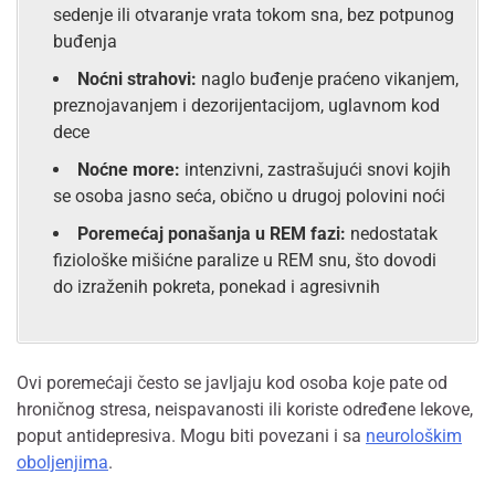
sedenje ili otvaranje vrata tokom sna, bez potpunog
buđenja
Noćni strahovi:
naglo buđenje praćeno vikanjem,
preznojavanjem i dezorijentacijom, uglavnom kod
dece
Noćne more:
intenzivni, zastrašujući snovi kojih
se osoba jasno seća, obično u drugoj polovini noći
Poremećaj ponašanja u REM fazi:
nedostatak
fiziološke mišićne paralize u REM snu, što dovodi
do izraženih pokreta, ponekad i agresivnih
Ovi poremećaji često se javljaju kod osoba koje pate od
hroničnog stresa, neispavanosti ili koriste određene lekove,
poput antidepresiva. Mogu biti povezani i sa
neurološkim
oboljenjima
.