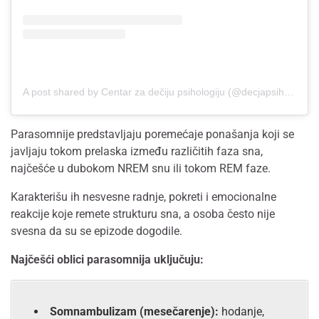
A post shared by Centar za dečiju psihologiju (@decjapsihologija)
Parasomnije predstavljaju poremećaje ponašanja koji se
javljaju tokom prelaska između različitih faza sna,
najčešće u dubokom NREM snu ili tokom REM faze.
Karakterišu ih nesvesne radnje, pokreti i emocionalne
reakcije koje remete strukturu sna, a osoba često nije
svesna da su se epizode dogodile.
Najčešći oblici parasomnija uključuju:
Somnambulizam (mesečarenje):
hodanje,