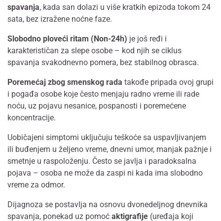
spavanja
, kada san dolazi u više kratkih epizoda tokom 24
sata, bez izražene noćne faze.
Slobodno ploveći ritam (Non-24h)
je još ređi i
karakterističan za slepe osobe – kod njih se ciklus
spavanja svakodnevno pomera, bez stabilnog obrasca.
Poremećaj zbog smenskog rada
takođe pripada ovoj grupi
i pogađa osobe koje često menjaju radno vreme ili rade
noću, uz pojavu nesanice, pospanosti i poremećene
koncentracije.
Uobičajeni simptomi uključuju teškoće sa uspavljivanjem
ili buđenjem u željeno vreme, dnevni umor, manjak pažnje i
smetnje u raspoloženju. Često se javlja i paradoksalna
pojava – osoba ne može da zaspi ni kada ima slobodno
vreme za odmor.
Dijagnoza se postavlja na osnovu dvonedeljnog dnevnika
spavanja, ponekad uz pomoć
aktigrafije
(uređaja koji