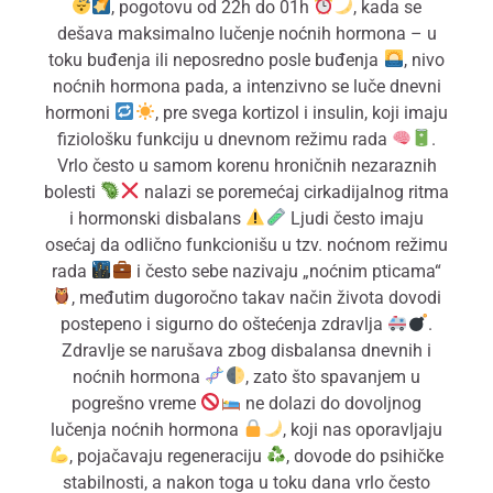
, pogotovu od 22h do 01h
, kada se
dešava maksimalno lučenje noćnih hormona – u
toku buđenja ili neposredno posle buđenja
, nivo
noćnih hormona pada, a intenzivno se luče dnevni
hormoni
, pre svega kortizol i insulin, koji imaju
fiziološku funkciju u dnevnom režimu rada
.
Vrlo često u samom korenu hroničnih nezaraznih
bolesti
nalazi se poremećaj cirkadijalnog ritma
i hormonski disbalans
Ljudi često imaju
osećaj da odlično funkcionišu u tzv. noćnom režimu
rada
i često sebe nazivaju „noćnim pticama“
, međutim dugoročno takav način života dovodi
postepeno i sigurno do oštećenja zdravlja
.
Zdravlje se narušava zbog disbalansa dnevnih i
noćnih hormona
, zato što spavanjem u
pogrešno vreme
ne dolazi do dovoljnog
lučenja noćnih hormona
, koji nas oporavljaju
, pojačavaju regeneraciju
, dovode do psihičke
stabilnosti, a nakon toga u toku dana vrlo često