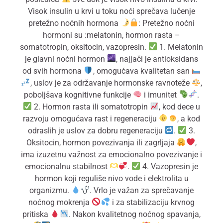
Visok insulin u krvi u toku noći sprečava lučenje
pretežno noćnih hormona
: Pretežno noćni
hormoni su :melatonin, hormon rasta –
somatotropin, oksitocin, vazopresin.
1. Melatonin
je glavni noćni hormon
, najjači je antioksidans
od svih hormona
, omogućava kvalitetan san
, uslov je za održavanje hormonske ravnoteže
,
poboljšava kognitivne funkcije
i imunitet
.
2. Hormon rasta ili somatotropin
, kod dece u
razvoju omogućava rast i regeneraciju
, a kod
odraslih je uslov za dobru regeneraciju
.
3.
Oksitocin, hormon povezivanja ili zagrljaja
,
ima izuzetnu važnost za emocionalno povezivanje i
emocionalnu stabilnost
.
4. Vazopresin je
hormon koji reguliše nivo vode i elektrolita u
organizmu.
. Vrlo je važan za sprečavanje
noćnog mokrenja
i za stabilizaciju krvnog
pritiska
. Nakon kvalitetnog noćnog spavanja,