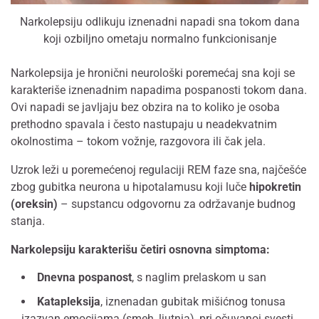
Narkolepsiju odlikuju iznenadni napadi sna tokom dana
koji ozbiljno ometaju normalno funkcionisanje
Narkolepsija je hronični neurološki poremećaj sna koji se
karakteriše iznenadnim napadima pospanosti tokom dana.
Ovi napadi se javljaju bez obzira na to koliko je osoba
prethodno spavala i često nastupaju u neadekvatnim
okolnostima – tokom vožnje, razgovora ili čak jela.
Uzrok leži u poremećenoj regulaciji REM faze sna, najčešće
zbog gubitka neurona u hipotalamusu koji luče
hipokretin
(oreksin)
– supstancu odgovornu za održavanje budnog
stanja.
Narkolepsiju karakterišu četiri osnovna simptoma:
Dnevna pospanost
, s naglim prelaskom u san
Katapleksija
, iznenadan gubitak mišićnog tonusa
izazvan emocijama (smeh, ljutnja), pri očuvanoj svesti