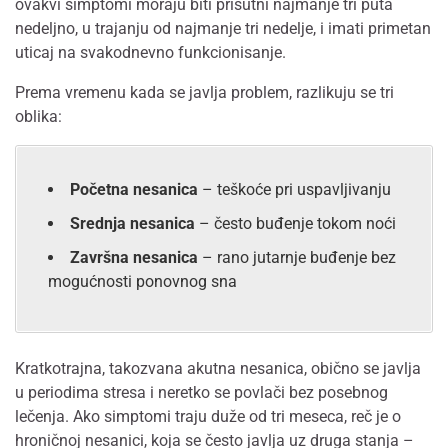
ovakvi simptomi moraju biti prisutni najmanje tri puta
nedeljno, u trajanju od najmanje tri nedelje, i imati primetan
uticaj na svakodnevno funkcionisanje.
Prema vremenu kada se javlja problem, razlikuju se tri
oblika:
Početna nesanica
– teškoće pri uspavljivanju
Srednja nesanica
– često buđenje tokom noći
Završna nesanica
– rano jutarnje buđenje bez
mogućnosti ponovnog sna
Kratkotrajna, takozvana akutna nesanica, obično se javlja
u periodima stresa i neretko se povlači bez posebnog
lečenja. Ako simptomi traju duže od tri meseca, reč je o
hroničnoj nesanici, koja se često javlja uz druga stanja –