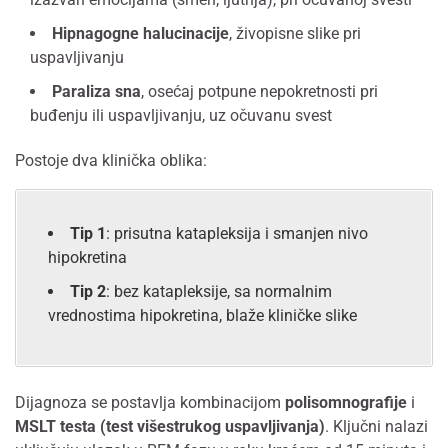
Hipnagogne halucinacije
, živopisne slike pri
uspavljivanju
Paraliza sna
, osećaj potpune nepokretnosti pri
buđenju ili uspavljivanju, uz očuvanu svest
Postoje dva klinička oblika:
Tip 1
: prisutna katapleksija i smanjen nivo
hipokretina
Tip 2
: bez katapleksije, sa normalnim
vrednostima hipokretina, blaže kliničke slike
Dijagnoza se postavlja kombinacijom
polisomnografije
i
MSLT testa (test višestrukog uspavljivanja)
. Ključni nalazi