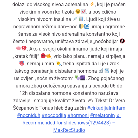
dolazi do visokog nivoa adrenalina
, koji je praćen
visokim nivoom kortizola
, a posledično i
visokim nivoom insulina
. Ljudi koji žive u
nepravilnom režimu dan–noć
, imaju ogromne
šanse za visok nivo adrenalina konstantno koji
često i nepovratno, uništava zdravlje „noćobdija“
. Ako u svojoj okolini imamo ljude koji imaju
„kratak fitilj“
, vrlo lako planu, nemaju strpljenja
, nemaju mira
, treba ispitati da li je uzrok
takvog ponašanja disbalans hormona
koji je
uslovljen „noćnim životom“
. Zbog pojačanog
umora zbog odloženog spavanja u periodu 06 do
12h disbalans hormona konstantno narušava
zdravlje i smanjuje kvalitet života. ✍
Tekst: Dr Vera
Šćepanović Tonus hleb,Bag začin
#cirkadijalniritam
#nocniduh
#nocobdija
#hormoni
#melatonin
♬
Recommended for slideshows(1294428) –
MaxRecStudio