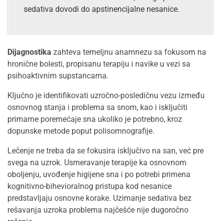
sedativa dovodi do apstinencijalne nesanice.
Dijagnostika
zahteva temeljnu anamnezu sa fokusom na
hronične bolesti, propisanu terapiju i navike u vezi sa
psihoaktivnim supstancama.
Ključno je identifikovati uzročno-posledičnu vezu između
osnovnog stanja i problema sa snom, kao i isključiti
primarne poremećaje sna ukoliko je potrebno, kroz
dopunske metode poput polisomnografije.
Lečenje ne treba da se fokusira isključivo na san, već pre
svega na uzrok. Usmeravanje terapije ka osnovnom
oboljenju, uvođenje higijene sna i po potrebi primena
kognitivno-bihevioralnog pristupa kod nesanice
predstavljaju osnovne korake. Uzimanje sedativa bez
rešavanja uzroka problema najčešće nije dugoročno