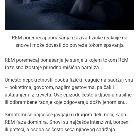
REM poremećaj ponašanja izaziva fizičke reakcije na
snove i može dovesti do povreda tokom spavanja
REM poremećaj ponašanja je stanje u kojem tokom REM
faze sna izostaje prirodna mišićna paraliza.
Umesto nepokretnosti, osoba fizički reaguje na sadržaj sna
– pokretima, govorom, naglim gestovima, pa čak i
ustajanjem iz kreveta. Ove epizode često uključuju nasilne
ili odbrambene radnje koje odgovaraju doživljenom snu.
Simptomi se najčešće javljaju u drugom delu noći, kada
REM faza dominira. Snovi su najčešće intenzivni, borbeni
ili preteći, a osoba se često seća njihovog sadržaja.