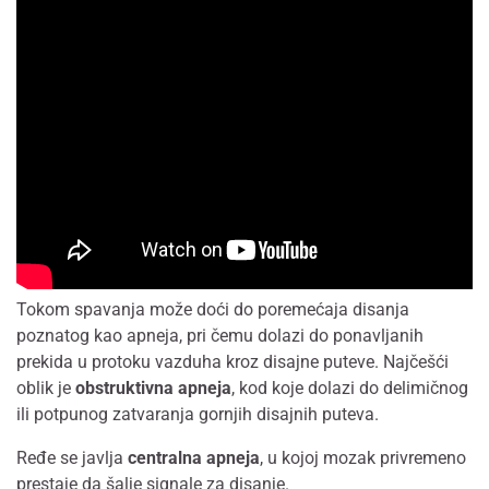
Tokom spavanja može doći do poremećaja disanja
poznatog kao apneja, pri čemu dolazi do ponavljanih
prekida u protoku vazduha kroz disajne puteve. Najčešći
oblik je
obstruktivna apneja
, kod koje dolazi do delimičnog
ili potpunog zatvaranja gornjih disajnih puteva.
Ređe se javlja
centralna apneja
, u kojoj mozak privremeno
prestaje da šalje signale za disanje.