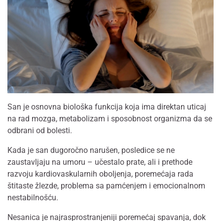
San je osnovna biološka funkcija koja ima direktan uticaj
na rad mozga, metabolizam i sposobnost organizma da se
odbrani od bolesti.
Kada je san dugoročno narušen, posledice se ne
zaustavljaju na umoru – učestalo prate, ali i prethode
razvoju kardiovaskularnih oboljenja, poremećaja rada
štitaste žlezde, problema sa pamćenjem i emocionalnom
nestabilnošću.
Nesanica je najrasprostranjeniji poremećaj spavanja, dok