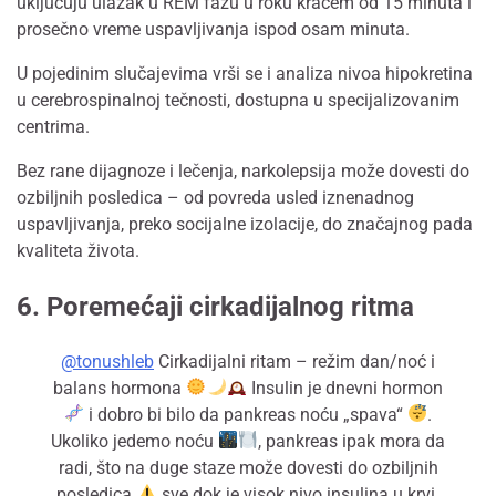
uključuju ulazak u REM fazu u roku kraćem od 15 minuta i
prosečno vreme uspavljivanja ispod osam minuta.
U pojedinim slučajevima vrši se i analiza nivoa hipokretina
u cerebrospinalnoj tečnosti, dostupna u specijalizovanim
centrima.
Bez rane dijagnoze i lečenja, narkolepsija može dovesti do
ozbiljnih posledica – od povreda usled iznenadnog
uspavljivanja, preko socijalne izolacije, do značajnog pada
kvaliteta života.
6. Poremećaji cirkadijalnog ritma
@tonushleb
Cirkadijalni ritam – režim dan/noć i
balans hormona
Insulin je dnevni hormon
i dobro bi bilo da pankreas noću „spava“
.
Ukoliko jedemo noću
, pankreas ipak mora da
radi, što na duge staze može dovesti do ozbiljnih
posledica
sve dok je visok nivo insulina u krvi.