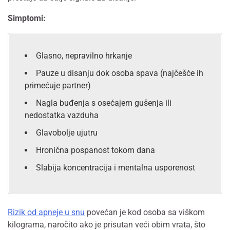
Simptomi:
Glasno, nepravilno hrkanje
Pauze u disanju dok osoba spava (najčešće ih
primećuje partner)
Nagla buđenja s osećajem gušenja ili
nedostatka vazduha
Glavobolje ujutru
Hronična pospanost tokom dana
Slabija koncentracija i mentalna usporenost
Rizik od apneje u snu
povećan je kod osoba sa viškom
kilograma, naročito ako je prisutan veći obim vrata, što