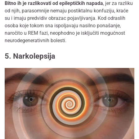
Bitno ih je razlikovati od epileptičkih napada
, jer za razliku
od njih, parasomnije nemaju postiktalnu konfuziju, kraće
su i imaju predvidiv obrazac pojavljivanja. Kod odraslih
osoba koje tokom sna ispoljavaju nasilno ponašanje,
naročito u REM fazi, neophodno je isključiti mogućnost
neurodegenerativnih bolesti.
5. Narkolepsija