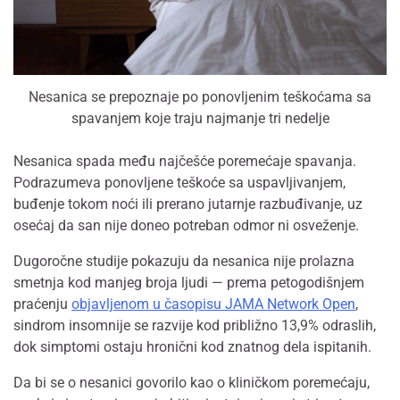
Nesanica se prepoznaje po ponovljenim teškoćama sa
spavanjem koje traju najmanje tri nedelje
Nesanica spada među najčešće poremećaje spavanja.
Podrazumeva ponovljene teškoće sa uspavljivanjem,
buđenje tokom noći ili prerano jutarnje razbuđivanje, uz
osećaj da san nije doneo potreban odmor ni osveženje.
Dugoročne studije pokazuju da nesanica nije prolazna
smetnja kod manjeg broja ljudi — prema petogodišnjem
praćenju
objavljenom u časopisu JAMA Network Open
,
sindrom insomnije se razvije kod približno 13,9% odraslih,
dok simptomi ostaju hronični kod znatnog dela ispitanih.
Da bi se o nesanici govorilo kao o kliničkom poremećaju,