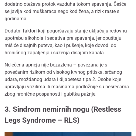
dodatno otežava protok vazduha tokom spavanja. Češće
se javlja kod muškaraca nego kod žena, a rizik raste s
godinama.
Dodatni faktori koji pogoršavaju stanje uključuju redovnu
upotrebu alkohola i sedativa pre spavanja, jer opuštaju
mišiće disajnih puteva, kao i pušenje, koje dovodi do
hroničnog zapaljenja i suženja disajnih kanala.
Nelečena apneja nije bezazlena – povezana je s
povećanim rizikom od visokog krvnog pritiska, srčanog
udara, moždanog udara i dijabetesa tipa 2. Osobe koje
upravljaju vozilima ili mašinama podložnije su nesrećama
zbog hronične pospanosti i gubitka pažnje.
3. Sindrom nemirnih nogu (Restless
Legs Syndrome – RLS)