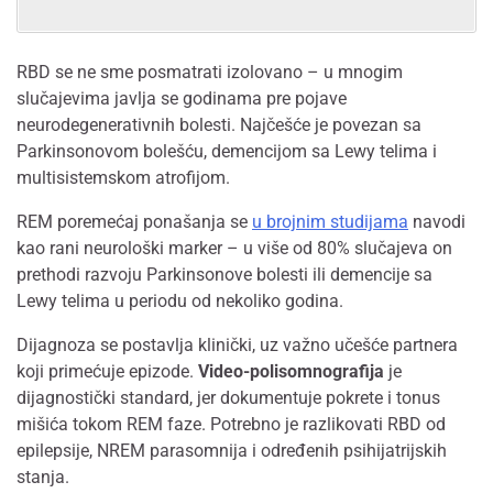
RBD se ne sme posmatrati izolovano – u mnogim
slučajevima javlja se godinama pre pojave
neurodegenerativnih bolesti. Najčešće je povezan sa
Parkinsonovom bolešću, demencijom sa Lewy telima i
multisistemskom atrofijom.
REM poremećaj ponašanja se
u brojnim studijama
navodi
kao rani neurološki marker – u više od 80% slučajeva on
prethodi razvoju Parkinsonove bolesti ili demencije sa
Lewy telima u periodu od nekoliko godina.
Dijagnoza se postavlja klinički, uz važno učešće partnera
koji primećuje epizode.
Video-polisomnografija
je
dijagnostički standard, jer dokumentuje pokrete i tonus
mišića tokom REM faze. Potrebno je razlikovati RBD od
epilepsije, NREM parasomnija i određenih psihijatrijskih
stanja.