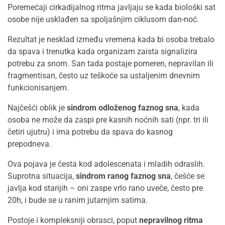
Poremećaji cirkadijalnog ritma javljaju se kada biološki sat
osobe nije usklađen sa spoljašnjim ciklusom dan-noć.
Rezultat je nesklad između vremena kada bi osoba trebalo
da spava i trenutka kada organizam zaista signalizira
potrebu za snom. San tada postaje pomeren, nepravilan ili
fragmentisan, često uz teškoće sa ustaljenim dnevnim
funkcionisanjem.
Najčešći oblik je
sindrom odloženog faznog sna
, kada
osoba ne može da zaspi pre kasnih noćnih sati (npr. tri ili
četiri ujutru) i ima potrebu da spava do kasnog
prepodneva.
Ova pojava je česta kod adolescenata i mladih odraslih.
Suprotna situacija,
sindrom ranog faznog sna
, češće se
javlja kod starijih – oni zaspe vrlo rano uveče, često pre
20h, i bude se u ranim jutarnjim satima.
Postoje i kompleksniji obrasci, poput
nepravilnog ritma